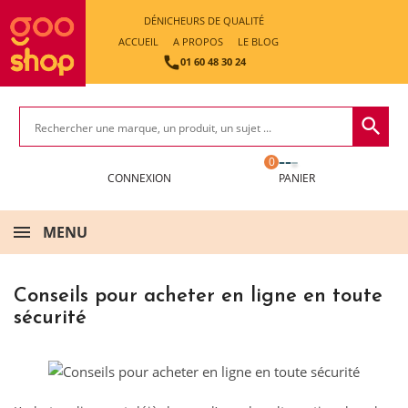
DÉNICHEURS DE QUALITÉ
ACCUEIL
A PROPOS
LE BLOG

01 60 48 30 24
search
0
MENU
Conseils pour acheter en ligne en toute
sécurité